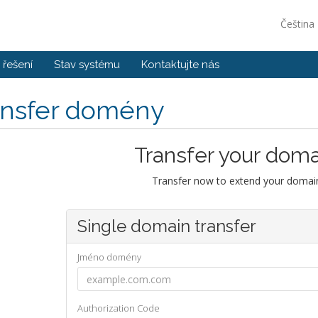
Čeština
řešení
Stav systému
Kontaktujte nás
ansfer domény
Transfer your doma
Transfer now to extend your domain
Single domain transfer
Jméno domény
Authorization Code