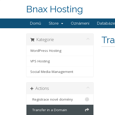
Bnax Hosting
Domů
Store
Oznámení
Databáze 
Tr
Kategorie
WordPress Hosting
VPS Hosting
Social Media Management
Actions
Registrace nové domény
Transfer in a Domain