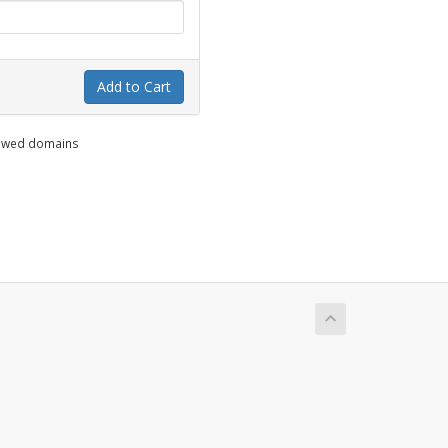
Add to Cart
enewed domains