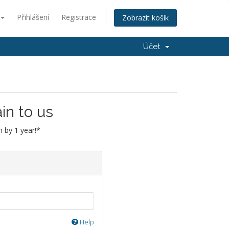
Přihlášení
Registrace
Zobrazit košík
Účet
in to us
 by 1 year!*
Help