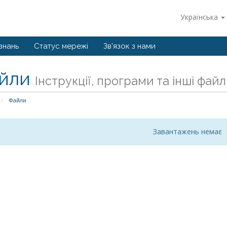
Українська
знань
Статус мережі
Зв'язок з нами
йли
Інструкції, програми та інші файл
Файли
Завантажень немає