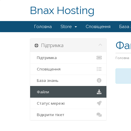
Bnax Hosting
Головна
Store
Сповіщення
База 
Фа
Підтримка
Підтримка
Головна
Сповіщення
База знань
Файли
Статус мережі
Відкрити тікет